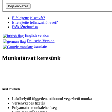
Elfelejtette jelszavát?
Elfelejtette felhasználónevét?
Fiók létrehozása
English version
Deutsche Version
translate
Munkatársat keresünk
Amit nyújtunk
Lakóhelytől független, otthonról végezhető munka
Versenyképes fizetés
Folyamatos munkalehetőség