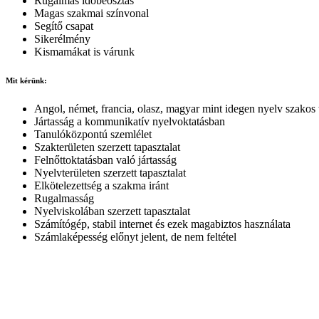
Rugalmas időbeosztás
Magas szakmai színvonal
Segítő csapat
Sikerélmény
Kismamákat is várunk
Mit kérünk:
Angol, német, francia, olasz, magyar mint idegen nyelv szakos
Jártasság a kommunikatív nyelvoktatásban
Tanulóközpontú szemlélet
Szakterületen szerzett tapasztalat
Felnőttoktatásban való jártasság
Nyelvterületen szerzett tapasztalat
Elkötelezettség a szakma iránt
Rugalmasság
Nyelviskolában szerzett tapasztalat
Számítógép, stabil internet és ezek magabiztos használata
Számlaképesség előnyt jelent, de nem feltétel