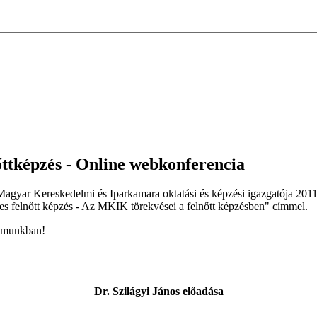
őttképzés - Online webkonferencia
 Magyar Kereskedelmi és Iparkamara oktatási és képzési igazgatója 201
s felnőtt képzés - Az MKIK törekvései a felnőtt képzésben" címmel.
vumunkban!
Dr. Szilágyi János előadása