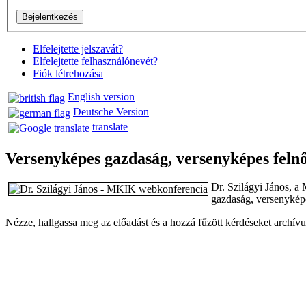
Elfelejtette jelszavát?
Elfelejtette felhasználónevét?
Fiók létrehozása
English version
Deutsche Version
translate
Versenyképes gazdaság, versenyképes feln
Dr. Szilágyi János, a
gazdaság, versenyképe
Nézze, hallgassa meg az előadást és a hozzá fűzött kérdéseket archí