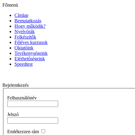
Főmenü
Címlap
Bemutatkozás
Hogy működik?
Nyelvórák
Felkészítők
Féléves kurzusok
Oktatóink
Tevékenységeink
Elérhetőségeink
Speedtest
Bejelentkezés
Felhasználónév
Jelszó
Emlékezzen rám