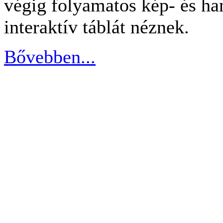
végig folyamatos kép- és h
interaktív táblát néznek.
Bővebben...
Copyright © 2010-15. Tanárkell Kft.