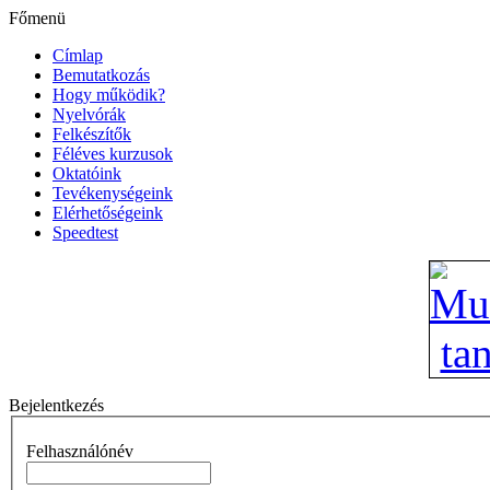
Főmenü
Címlap
Bemutatkozás
Hogy működik?
Nyelvórák
Felkészítők
Féléves kurzusok
Oktatóink
Tevékenységeink
Elérhetőségeink
Speedtest
Bejelentkezés
Felhasználónév