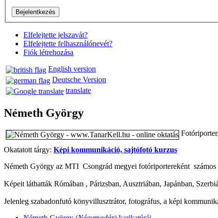
Elfelejtette jelszavát?
Elfelejtette felhasználónevét?
Fiók létrehozása
English version
Deutsche Version
translate
Németh György
Fotóriporter,
Okatatott tárgy:
Képi kommunikáció, sajtófotó kurzus
Németh György az MTI Csongrád megyei fotóriportereként számos alk
Képeit láthatták Rómában , Párizsban, Ausztriában, Japánban, Szerb
Jelenleg szabadonfutó könyvillusztrátor, fotográfus, a képi kommuni
Németh György (
Négymadár
) karikatúrái