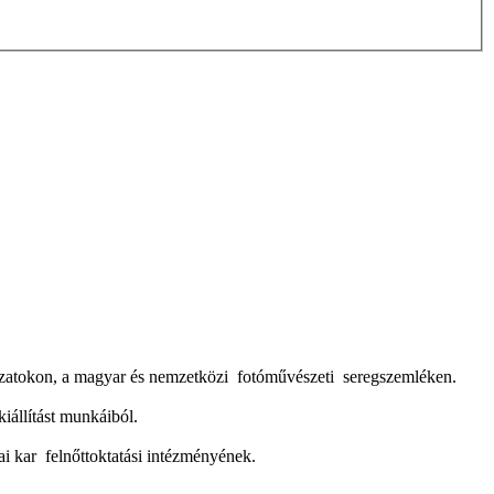
yázatokon, a magyar és nemzetközi fotóművészeti seregszemléken.
állítást munkáiból.
i kar felnőttoktatási intézményének.