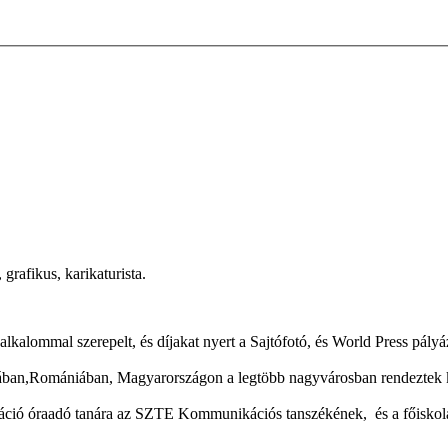
 grafikus, karikaturista.
alommal szerepelt, és díjakat nyert a Sajtófotó, és World Press pál
iában,Romániában, Magyarországon a legtöbb nagyvárosban rendeztek ki
káció óraadó tanára az SZTE Kommunikációs tanszékének, és a főiskola