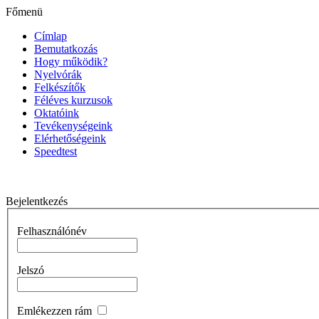
Főmenü
Címlap
Bemutatkozás
Hogy működik?
Nyelvórák
Felkészítők
Féléves kurzusok
Oktatóink
Tevékenységeink
Elérhetőségeink
Speedtest
Bejelentkezés
Felhasználónév
Jelszó
Emlékezzen rám