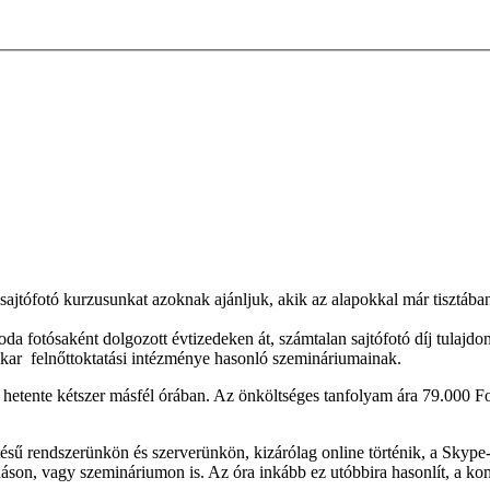
ajtófotó kurzusunkat azoknak ajánljuk, akik az alapokkal már tisztában
oda fotósaként dolgozott évtizedeken át, számtalan sajtófotó díj tulajd
kar felnőttoktatási intézménye hasonló szemináriumainak.
 hetente kétszer másfél órában. Az önköltséges tanfolyam ára 79.000 Fo
tésű rendszerünkön és szerverünkön, kizárólag online történik, a Skype
áson, vagy szemináriumon is. Az óra inkább ez utóbbira hasonlít, a kom