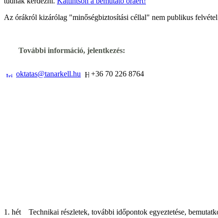
tudnak kérdezni.
Kattintson a bemutató óráért!
Az órákról kizárólag "minőségbiztosítási céllal" nem publikus felvétel
1. hét Technikai részletek, további időpontok egyeztetése, bemutatk