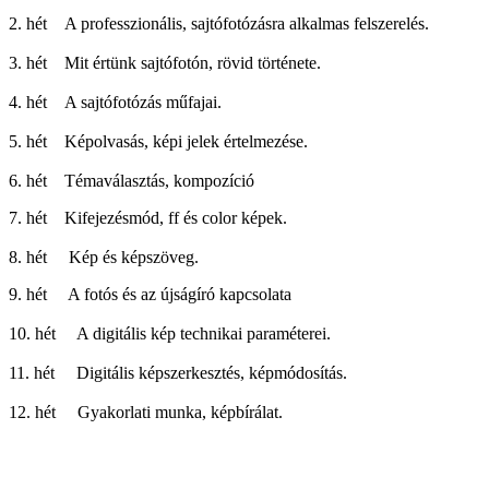
2. hét A professzionális, sajtófotózásra alkalmas felszerelés.
3. hét Mit értünk sajtófotón, rövid története.
4. hét A sajtófotózás műfajai.
5. hét Képolvasás, képi jelek értelmezése.
6. hét Témaválasztás, kompozíció
7. hét Kifejezésmód, ff és color képek.
8. hét Kép és képszöveg.
9. hét A fotós és az újságíró kapcsolata
10. hét A digitális kép technikai paraméterei.
11. hét Digitális képszerkesztés, képmódosítás.
12. hét Gyakorlati munka, képbírálat.
Copyright © 2010-15. Tanárkell Kft.