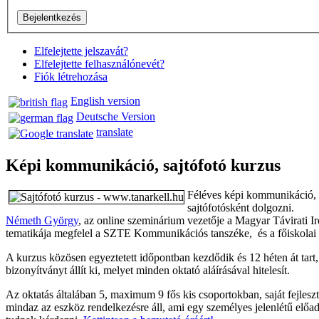
Elfelejtette jelszavát?
Elfelejtette felhasználónevét?
Fiók létrehozása
English version
Deutsche Version
translate
Képi kommunikáció, sajtófotó kurzus
Féléves képi kommunikáció, s
sajtófotósként dolgozni.
Németh György
, az online szeminárium vezetője a Magyar Távirati Ir
tematikája megfelel a SZTE Kommunikációs tanszéke, és a főiskolai 
A kurzus közösen egyeztetett időpontban kezdődik és 12 héten át tart,
bizonyítványt állít ki, melyet minden oktató aláírásával hitelesít.
Az oktatás általában 5, maximum 9 fős kis csoportokban, saját fejlesz
mindaz az eszköz rendelkezésre áll, ami egy személyes jelenlétű előad