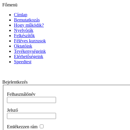
Főmenü
Címlap
Bemutatkozás
Hogy működik?
Nyelvórák
Felkészítők
Féléves kurzusok
Oktatóink
Tevékenységeink
Elérhetőségeink
Speedtest
Bejelentkezés
Felhasználónév
Jelszó
Emlékezzen rám