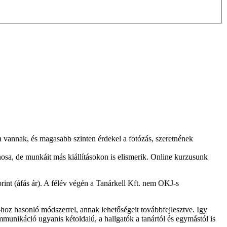
 vannak, és magasabb szinten érdekel a fotózás, szeretnének
onosa, de munkáit más kiállításokon is elismerik. Online kurzusunk
rint (áfás ár). A félév végén a Tanárkell Kft. nem OKJ-s
-hoz hasonló módszerrel, annak lehetőségeit továbbfejlesztve. Igy
munikáció ugyanis kétoldalú, a hallgatók a tanártól és egymástól is