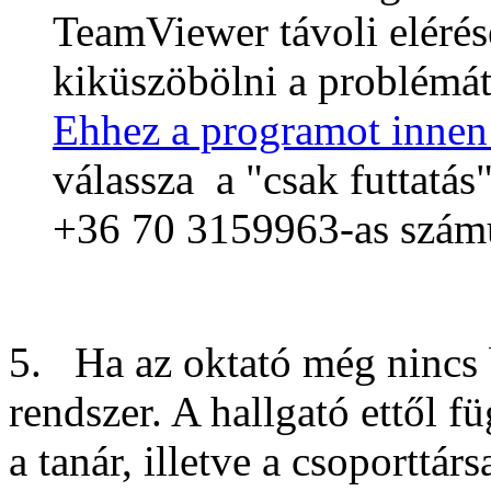
TeamViewer távoli elérés
kiküszöbölni a problémát
Ehhez a programot innen k
válassza a "csak futtatás
+36 70 3159963-as szám
5. Ha az oktató még nincs b
rendszer. A hallgató ettől f
a tanár, illetve a csoporttá