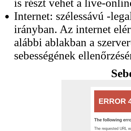
is részt vehet a live-onl
Internet: szélessávú -lega
irányban. Az internet elér
alábbi ablakban a szerve
sebességének ellenőrzésé
Sebe